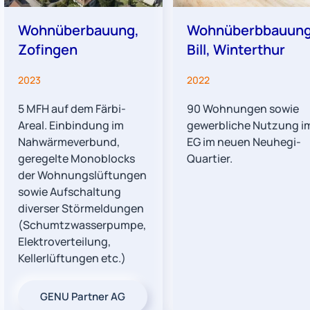
Wohnüberbauung,
Wohnüberbbauun
Zofingen
Bill, Winterthur
2023
2022
5 MFH auf dem Färbi-
90 Wohnungen sowie
Areal. Einbindung im
gewerbliche Nutzung i
Nahwärmeverbund,
EG im neuen Neuhegi-
geregelte Monoblocks
Quartier.
der Wohnungslüftungen
sowie Aufschaltung
diverser Störmeldungen
(Schumtzwasserpumpe,
Elektroverteilung,
Kellerlüftungen etc.)
GENU Partner AG