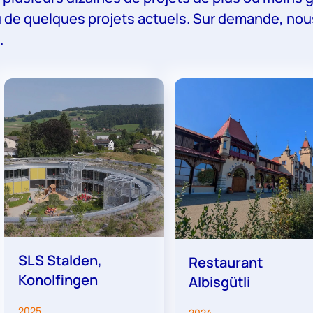
 de quelques projets actuels. Sur demande, nous
.
SLS Stalden,
Restaurant
Konolfingen
Albisgütli
2025
2024