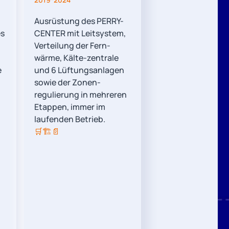
Ausrüstung des PERRY-
es
CENTER mit Leitsystem,
Verteilung der Fern-
wärme, Kälte-zentrale
e
und 6 Lüftungsanlagen
sowie der Zonen-
regulierung in mehreren
Etappen, immer im
laufenden Betrieb.
🛒
🏗️
📄