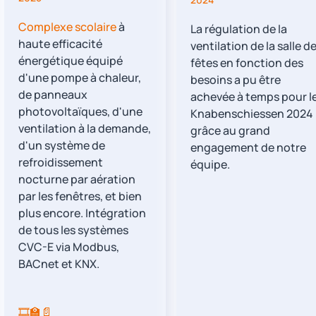
Complexe scolaire
à
La régulation de la
haute efficacité
ventilation de la salle d
énergétique équipé
fêtes en fonction des
d'une pompe à chaleur,
besoins a pu être
de panneaux
achevée à temps pour l
photovoltaïques, d'une
Knabenschiessen 2024
ventilation à la demande,
grâce au grand
d'un système de
engagement de notre
refroidissement
équipe.
nocturne par aération
par les fenêtres, et bien
plus encore. Intégration
de tous les systèmes
CVC-E via Modbus,
BACnet et KNX.
🎞️
🏫
📄