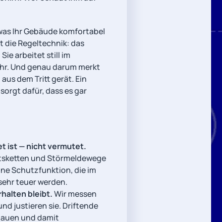
 was Ihr Gebäude komfortabel
t die Regeltechnik: das
ie arbeitet still im
Uhr. Und genau darum merkt
aus dem Tritt gerät. Ein
sorgt dafür, dass es gar
t ist — nicht vermutet.
itsketten und Störmeldewege
Eine Schutzfunktion, die im
 sehr teuer werden.
rhalten bleibt.
Wir messen
und justieren sie. Driftende
nauen und damit