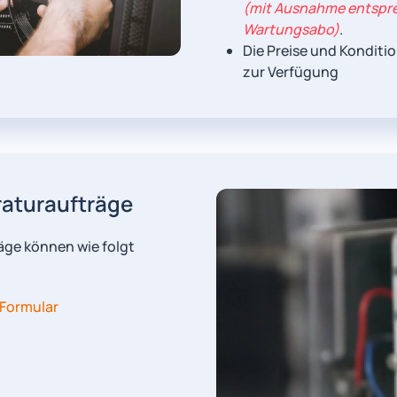
(mit Ausnahme entsp
Wartungsabo)
.
Die Preise und Konditi
zur Verfügung
raturaufträge
äge können wie folgt
Formular