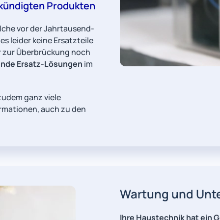
kündigten Produkten
lche vor der Jahrtausend-
s leider keine Ersatzteile
r zur Überbrückung noch
nde Ersatz-Lösungen
im
zudem ganz viele
rmationen, auch zu den
Wartung und Unte
Ihre Haustechnik hat ein G