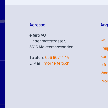
Adresse
Ang
elfero AG
MSR
Lindenmattstrasse 9
5616 Meisterschwanden
Fre
Kon
Telefon:
056 667 11 44
E-Mail:
info@elfero.ch
elfe
Wart
Pro