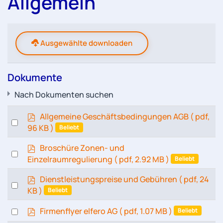
Allgemein
Ausgewählte downloaden
Dokumente
Nach Dokumenten suchen
p
Allgemeine Geschäftsbedingungen AGB
( pdf,
Select
d
96 KB )
Beliebt
an
f
item
p
Broschüre Zonen- und
Select
d
Einzelraumregulierung
( pdf, 2.92 MB )
Beliebt
an
f
item
p
Dienstleistungspreise und Gebühren
( pdf, 24
Select
d
KB )
Beliebt
an
f
item
p
Select
Firmenflyer elfero AG
( pdf, 1.07 MB )
Beliebt
d
an