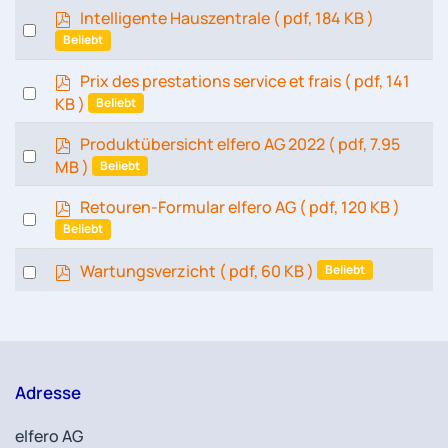
f
p
Intelligente Hauszentrale
( pdf, 184 KB )
item
Select
d
Beliebt
an
f
item
p
Prix des prestations service et frais
( pdf, 141
Select
d
KB )
Beliebt
an
f
item
p
Produktübersicht elfero AG 2022
( pdf, 7.95
Select
d
MB )
Beliebt
an
f
item
p
Retouren-Formular elfero AG
( pdf, 120 KB )
Select
d
Beliebt
an
f
item
p
Select
Wartungsverzicht
( pdf, 60 KB )
Beliebt
d
an
f
item
Adresse
elfero AG