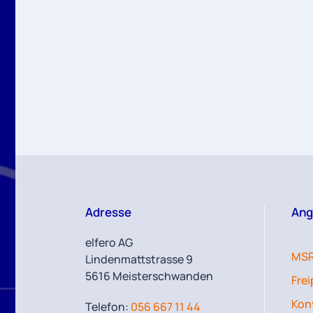
Adresse
Ang
elfero AG
MSR
Lindenmattstrasse 9
5616 Meisterschwanden
Fre
Kon
Telefon:
056 667 11 44