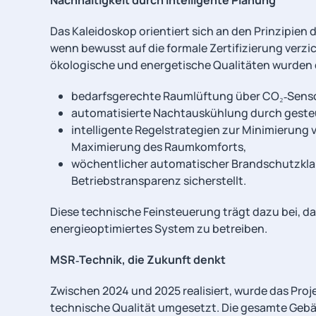
Nachhaltigkeit durch intelligente Planung
Das Kaleidoskop orientiert sich an den Prinzipie
wenn bewusst auf die formale Zertifizierung verz
ökologische und energetische Qualitäten wurde
bedarfsgerechte Raumlüftung über CO₂‑Senso
automatisierte Nachtauskühlung durch geste
intelligente Regelstrategien zur Minimierung
Maximierung des Raumkomforts,
wöchentlicher automatischer Brandschutzklap
Betriebstransparenz sicherstellt.
Diese technische Feinsteuerung trägt dazu bei, d
energieoptimiertes System zu betreiben.
MSR‑Technik, die Zukunft denkt
Zwischen 2024 und 2025 realisiert, wurde das Pro
technische Qualität umgesetzt. Die gesamte Geb