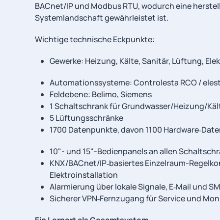
BACnet/IP und Modbus RTU, wodurch eine herstel
Systemlandschaft gewährleistet ist.
Wichtige technische Eckpunkte:
Gewerke: Heizung, Kälte, Sanitär, Lüftung, Ele
Automationssysteme: Controlesta RCO / eles
Feldebene: Belimo, Siemens
1 Schaltschrank für Grundwasser/Heizung/Käl
5 Lüftungsschränke
1700 Datenpunkte, davon 1100 Hardware‑Dat
10"- und 15"-Bedienpanels an allen Schaltschr
KNX/BACnet/IP‑basiertes Einzelraum-Regelkon
Elektroinstallation
Alarmierung über lokale Signale, E‑Mail und S
Sicherer VPN‑Fernzugang für Service und Mon