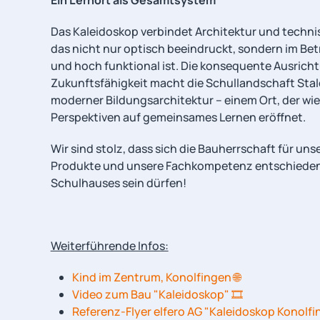
Ein Lernort als Gesamtsystem
Das Kaleidoskop verbindet Architektur und techni
das nicht nur optisch beeindruckt, sondern im Bet
und hoch funktional ist. Die konsequente Ausrich
Zukunftsfähigkeit macht die Schullandschaft Stal
moderner Bildungsarchitektur – einem Ort, der wi
Perspektiven auf gemeinsames Lernen eröffnet.
Wir sind stolz, dass sich die Bauherrschaft für un
Produkte und unsere Fachkompetenz entschieden 
Schulhauses sein dürfen!
Weiterführende Infos:
Kind im Zentrum, Konolfingen 🌐
Video zum Bau "Kaleidoskop" 🎞️
Referenz-Flyer elfero AG "Kaleidoskop Konolf