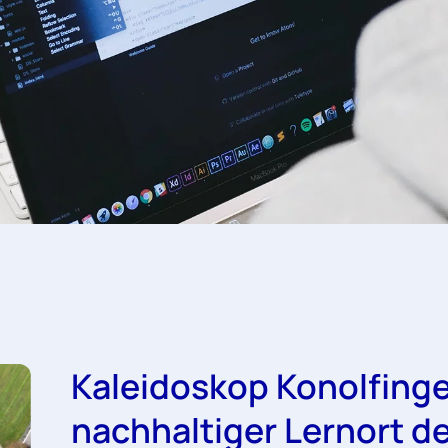
Kaleidoskop Konolfinge
nachhaltiger Lernort d