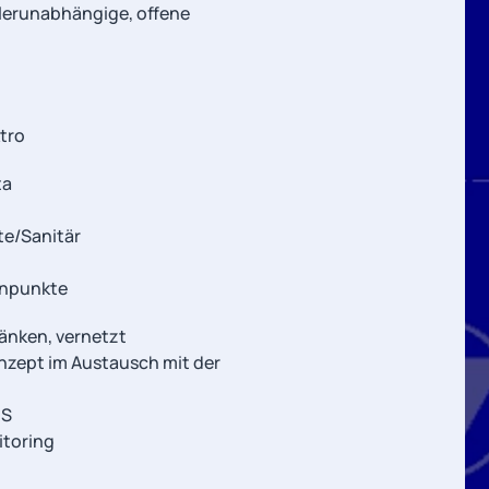
lerunabhängige, offene
ktro
ta
te/Sanitär
enpunkte
änken, vernetzt
zept im Austausch mit der
MS
itoring