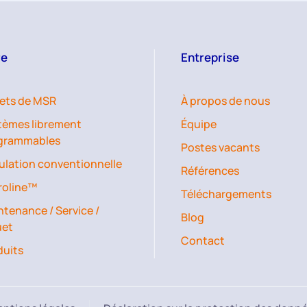
re
Entreprise
jets de MSR
À propos de nous
tèmes librement
Équipe
grammables
Postes vacants
ulation conventionnelle
Références
roline™
Téléchargements
tenance / Service /
Blog
uet
Contact
duits