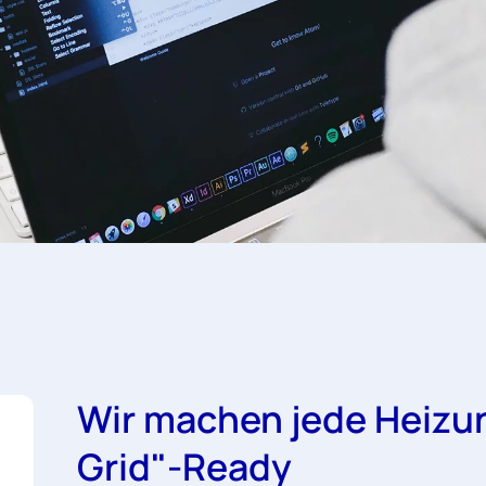
Wir machen jede Heizun
Grid"-Ready