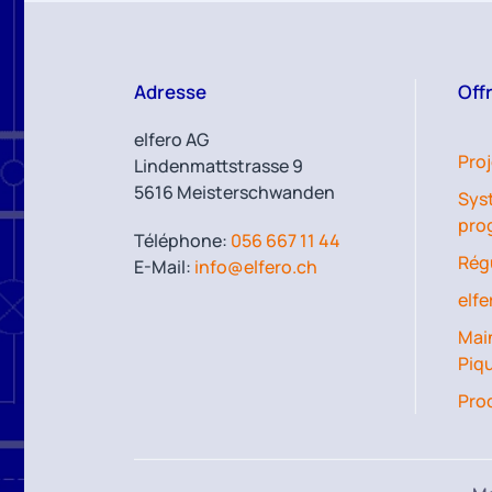
Adresse
Off
elfero AG
Pro
Lindenmattstrasse 9
5616 Meisterschwanden
Sys
pro
Téléphone:
056 667 11 44
Rég
E-Mail:
info@elfero.ch
elfe
Main
Piq
Pro